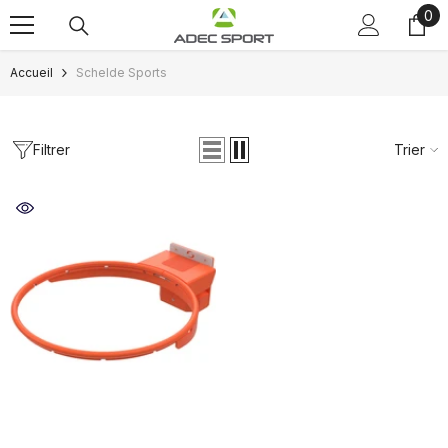
0
0
Passer au contenu
art
Accueil
Schelde Sports
Filtrer
Trier