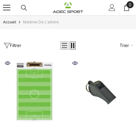
0
0
Passer au contenu
art
Accueil
Matériel De L'arbitre
Filtrer
Trier