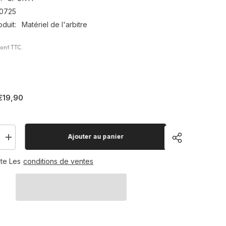
0725
duit:
Matériel de l'arbitre
sont TTC.
€19,90
Ajouter au panier
Augmenter
la
quantité
te Les
conditions de ventes
pour
Boite
de
12
sifflets
acier
Partager