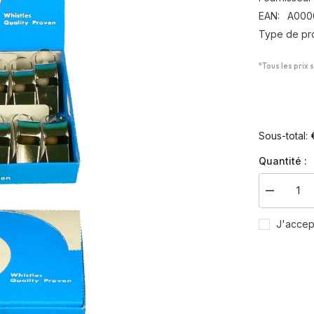
EAN:
A000
Type de pro
*Tous les prix 
Sous-total:
Quantité :
Diminuer
la
quantité
J'accep
pour
Boite
de
12
sifflets
acier