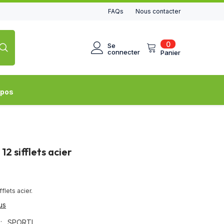
FAQs
Nous contacter
0
0
Se
article
connecter
Panier
opos
12 sifflets acier
fflets acier.
us
:
SPORTI