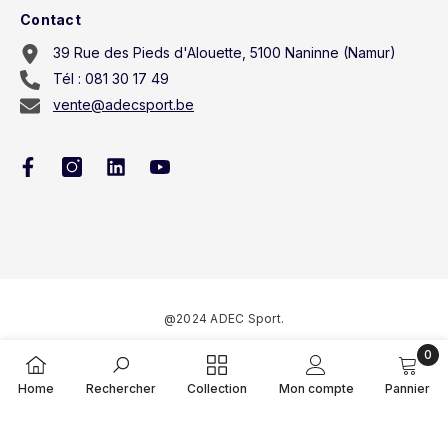
Contact
39 Rue des Pieds d'Alouette, 5100 Naninne (Namur)
Tél : 081 30 17 49
vente@adecsport.be
@2024 ADEC Sport.
0
Méthodes
0
Home
Rechercher
Collection
Mon compte
Pannier
de
articl
paiement
TRIER PAR: