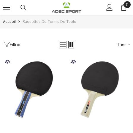
0
0
Passer au contenu
art
Accueil
Raquettes De Tennis De Table
Filtrer
Trier