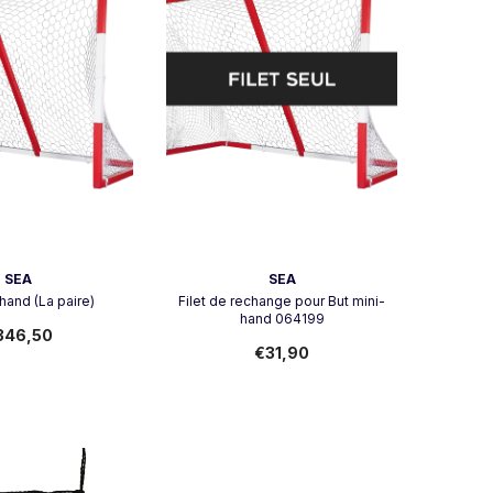
Vendeur:
SEA
SEA
hand (La paire)
Filet de rechange pour But mini-
hand 064199
346,50
€31,90