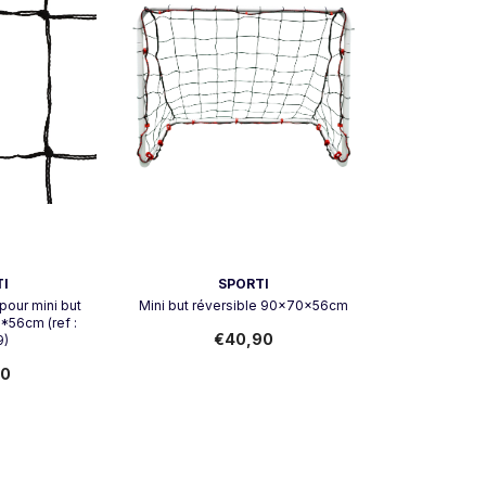
Vendeur:
I
SPORTI
pour mini but
Mini but réversible 90x70x56cm
*56cm (ref :
€40,90
9)
90