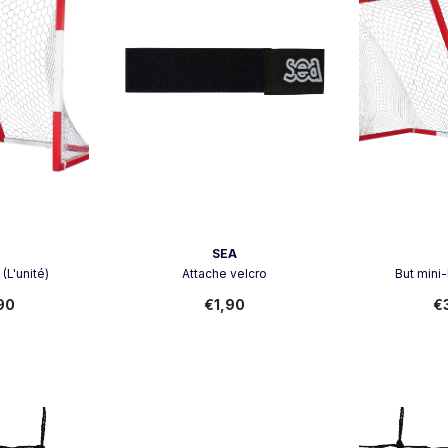
Vendeur:
Vendeur:
SEA
(L'unité)
Attache velcro
But mini-
90
€1,90
€