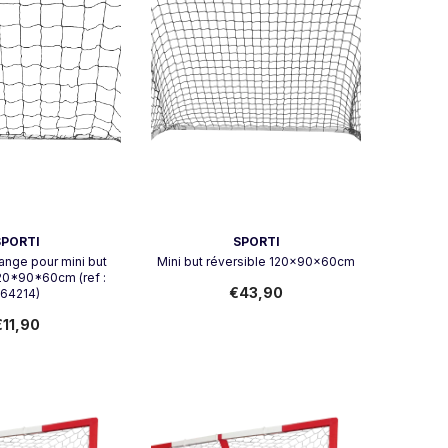
Vendeur:
SPORTI
SPORTI
hange pour mini but
Mini but réversible 120x90x60cm
120*90*60cm (ref :
€43,90
64214)
€11,90