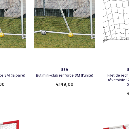
Vendeur:
Vendeur:
SEA
cé 3M (la paire)
But mini-club renforcé 3M (l'unité)
Filet de rec
réversible 
00
€149,00
0