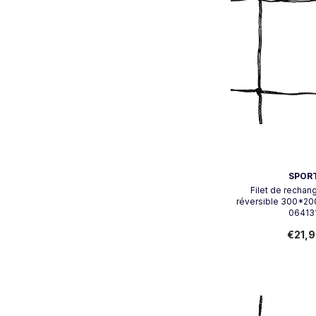
Vendeur:
SPORT
Filet de rechan
réversible 300*200
06413
€21,