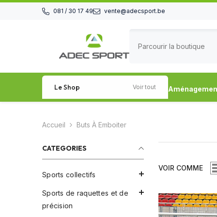
Passer au contenu
081 / 30 17 49
vente@adecsport.be
Le Shop
Voir tout
Aménagement 
Accueil
Buts À Emboiter
CATEGORIES
VOIR COMME
Sports collectifs
Sports de raquettes et de
précision