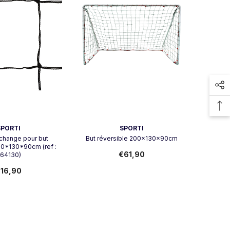
Vendeur:
SPORTI
SPORTI
echange pour but
But réversible 200x130x90cm
00*130*90cm (ref :
€61,90
64130)
16,90