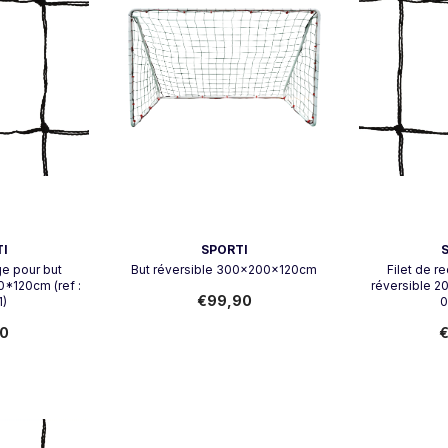
Vendeur:
Vendeur:
I
SPORTI
ge pour but
But réversible 300x200x120cm
Filet de r
*120cm (ref :
réversible 2
€99,90
1)
0
90
€