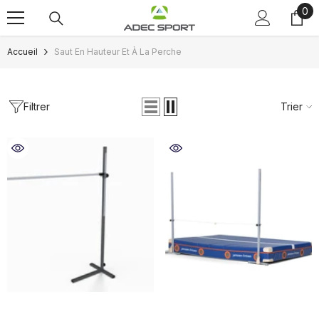
0
0
Passer au contenu
art
Accueil
Saut En Hauteur Et À La Perche
Filtrer
Trier