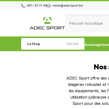
Passer au contenu
081 / 30 17 49
vente@adecsport.be
Le Shop
Voir tout
Aménagement 
Nos 
ADEC Sport offre des s
étagères robustes et n
les équipements, les 
utilisation judicieus
Sport pour des solu