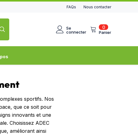
FAQs
Nous contacter
0
0
Se
article
connecter
Panier
opos
ement
complexes sportifs. Nos
space, que ce soit pour
signs innovants et une
imale. Choisissez ADEC
ue, améliorant ainsi