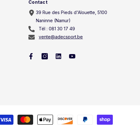
Contact
39 Rue des Pieds d'Alouette, 5100
Naninne (Namur)
Tél : 081 30 17 49
vente@adecsport.be
Méthodes
de
paiement