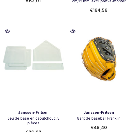
€62,01
cm/12 mm, excl. prêt-à-monter
€164,56
Vendeur:
Vendeur:
Janssen-Fritsen
Janssen-Fritsen
Jeu de base en caoutchouc, 5
Gant de baseball Franklin
pièces
€48,40