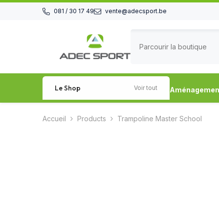
Passer au contenu
081 / 30 17 49
vente@adecsport.be
Le Shop
Voir tout
Aménagement 
Accueil
Products
Trampoline Master School