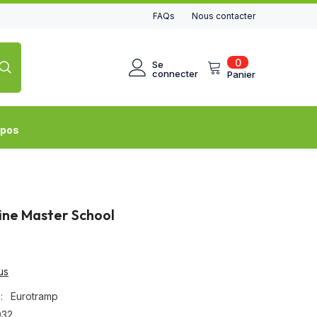
FAQs
Nous contacter
0
0
Se
article
connecter
Panier
opos
ine Master School
us
:
Eurotramp
032