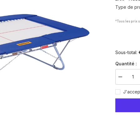
Type de pro
*Tous les prix 
Sous-total:
Quantité :
Diminuer
la
quantité
J'accep
pour
Trampolin
Master
School