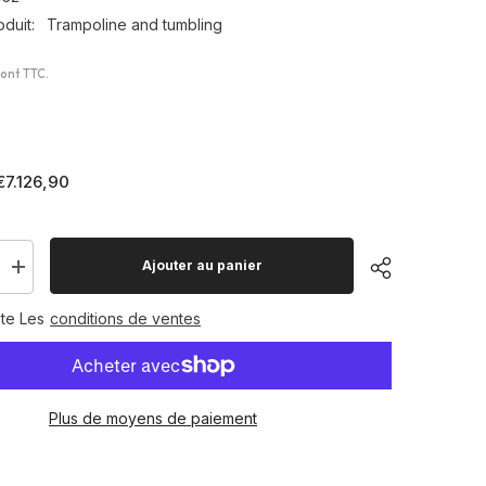
duit:
Trampoline and tumbling
sont TTC.
€7.126,90
Ajouter au panier
Augmenter
la
quantité
te Les
conditions de ventes
pour
e
Trampoline
Master
School
Plus de moyens de paiement
Partager