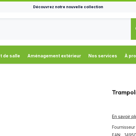
Découvrez notre nouvelle collection
de salle
Aménagement extérieur
Nos services
À pr
Trampol
En savoir pl
Fournisseur 
EAN:
1495