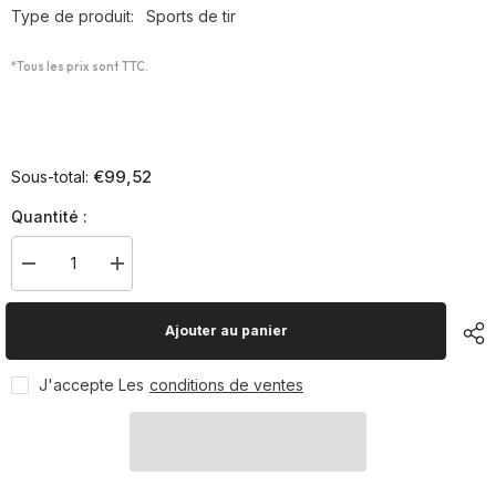
Type de produit:
Sports de tir
*Tous les prix sont TTC.
€99,52
Sous-total:
Quantité :
Diminuer
Augmenter
la
la
quantité
quantité
pour
pour
Ajouter au panier
Tirez
Tirez
petit
petit
J'accepte Les
conditions de ventes