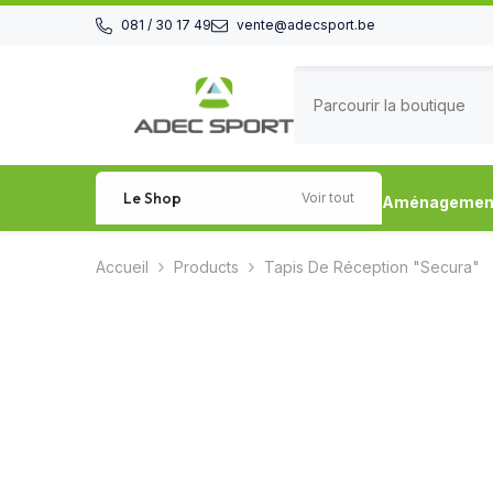
Passer au contenu
081 / 30 17 49
vente@adecsport.be
Le Shop
Voir tout
Aménagement 
Accueil
Products
Tapis De Réception "Secura"