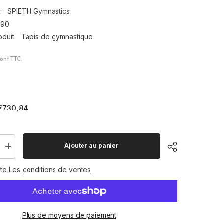
:
SPIETH Gymnastics
290
duit:
Tapis de gymnastique
sont TTC.
€730,84
Ajouter au panier
Augmenter
la
quantité
te Les
conditions de ventes
pour
Tapis
de
réception
ura&quot;
&quot;Secura&quot;
Plus de moyens de paiement