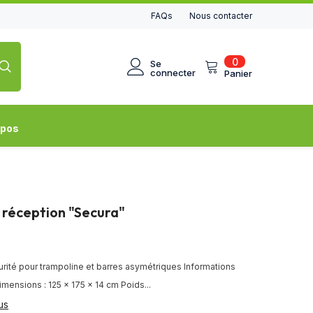
FAQs
Nous contacter
0
0
Se
article
connecter
Panier
opos
 réception "Secura"
rité pour trampoline et barres asymétriques Informations
imensions : 125 × 175 × 14 cm Poids...
us