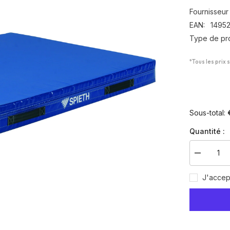
Fournisseur 
EAN:
1495
Type de pro
*Tous les prix 
Sous-total:
Quantité :
Diminuer
la
quantité
J'accep
pour
Tapis
de
réception
&quot;Sec