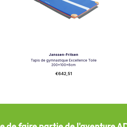
Vendeur:
Janssen-Fritsen
Tapis de gymnastique Excellence Toile
200x100x6cm
€642,51
e de faire partie de l'aventure 