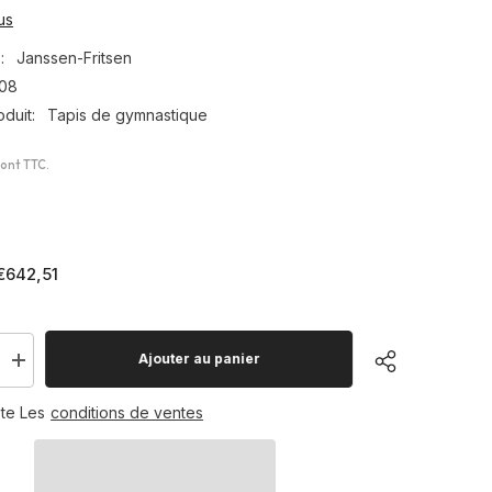
us
:
Janssen-Fritsen
608
duit:
Tapis de gymnastique
sont TTC.
€642,51
Ajouter au panier
Augmenter
la
quantité
te Les
conditions de ventes
pour
Tapis
de
que
gymnastique
e
Excellence