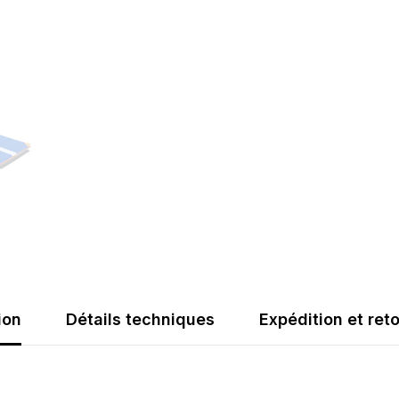
Toile
200x100
ion
Détails techniques
Expédition et ret