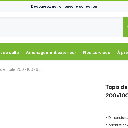
Découvrez notre nouvelle collection
de salle
Aménagement extérieur
Nos services
À pr
nce Toile 200x100x6cm
Tapis de
200x10
• Dimensions 
d'orientation