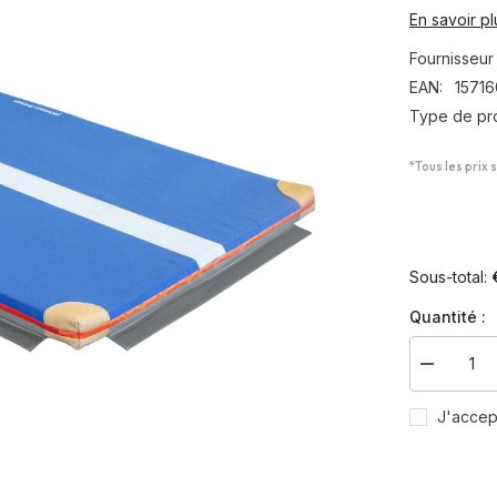
En savoir pl
Fournisseur 
EAN:
1571
Type de pro
*Tous les prix 
Sous-total:
Quantité :
Diminuer
la
quantité
J'accep
pour
Tapis
de
gymnasti
Excellenc