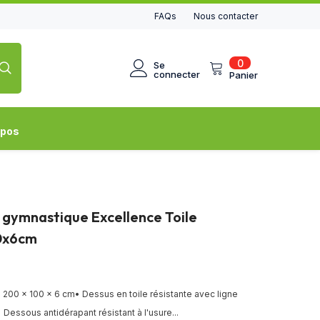
FAQs
Nous contacter
0
0
Se
article
connecter
Panier
opos
 gymnastique Excellence Toile
0x6cm
200 x 100 x 6 cm• Dessus en toile résistante avec ligne
• Dessous antidérapant résistant à l'usure...