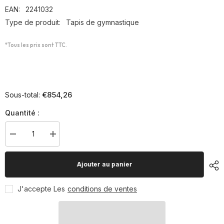
EAN:
2241032
Type de produit:
Tapis de gymnastique
*Tous les prix sont TTC.
€854,26
Sous-total:
Quantité :
Diminuer
Augmenter
la
la
quantité
quantité
pour
pour
Ajouter au panier
Tapis
Tapis
d&#39;atterrissage
d&#39;atterrissage
de
de
J'accepte Les
conditions de ventes
compétition
compétition
en
en
PVC
PVC
&#39;Basic&#39;3
&#39;Basic&#39;3