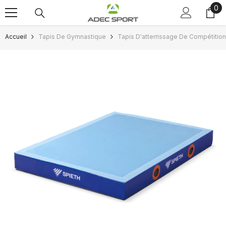
0
0
Passer au contenu
art
Accueil
Tapis De Gymnastique
Tapis D'atterrissage De Compétition