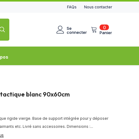
FAQs
Nous contacter
0
0
Se
article
connecter
Panier
opos
 tactique blanc 90x60cm
que rigide vierge. Base de support intégrée pour y déposer
aimants etc. Livré sans accessoires. Dimensions :...
us