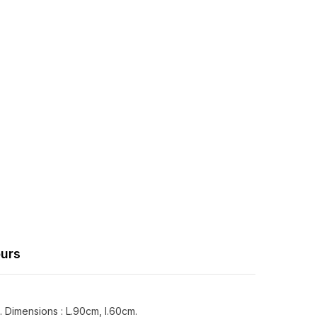
Partager
ours
. Dimensions : L.90cm, l.60cm.