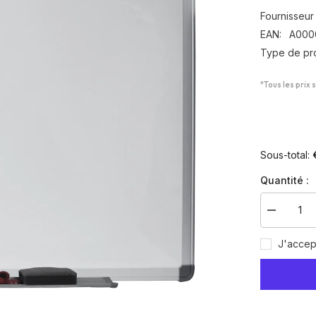
Fournisseur 
EAN:
A000
Type de pro
*Tous les prix 
Sous-total:
Quantité :
Diminuer
la
quantité
J'accep
pour
Tableau
tactique
blanc
90x60cm