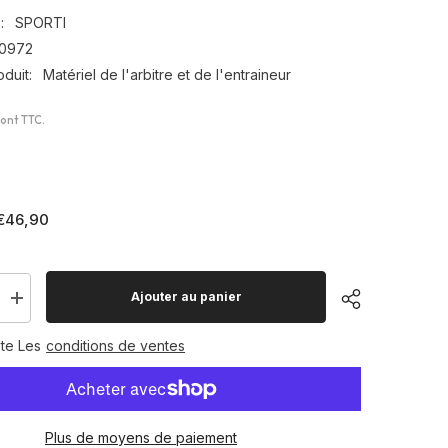
:
SPORTI
0972
duit:
Matériel de l'arbitre et de l'entraineur
sont TTC.
€46,90
Ajouter au panier
Augmenter
la
quantité
te Les
conditions de ventes
pour
Tableau
tactique
blanc
90x60cm
Plus de moyens de paiement