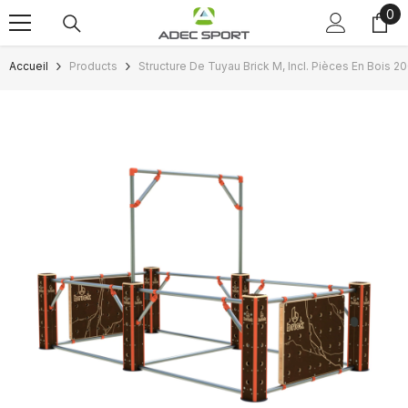
0
0
Passer au contenu
art
Accueil
Products
Structure De Tuyau Brick M, Incl. Pièces En Boi