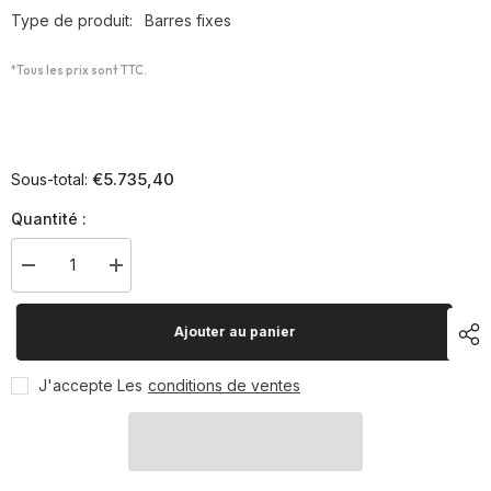
Type de produit:
Barres fixes
*Tous les prix sont TTC.
€5.735,40
Sous-total:
Quantité :
Diminuer
Augmenter
la
la
quantité
quantité
pour
pour
Ajouter au panier
Structure
Structure
de
de
tuyau
tuyau
J'accepte Les
conditions de ventes
Brick
Brick
M,
M,
incl.
incl.
pièces
pièces
en
en
bois
bois