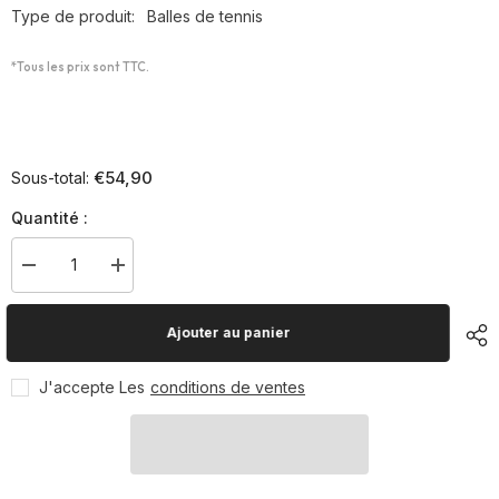
Type de produit:
Balles de tennis
*Tous les prix sont TTC.
€54,90
Sous-total:
Quantité :
Diminuer
Augmenter
la
la
quantité
quantité
pour
pour
Ajouter au panier
Sachet
Sachet
de
de
36
36
J'accepte Les
conditions de ventes
balles
balles
de
de
tennis
tennis
-
-
stage
stage
1
1