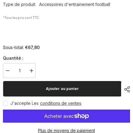
Type de produit:
Accessoires d'entrainement football
*Tous les prix sont TTC.
€67,80
Sous-total:
Quantité :
Diminuer
Augmenter
la
la
quantité
quantité
pour
pour
Ajouter au panier
Power
Power
speed
speed
J'accepte Les
conditions de ventes
Plus de moyens de paiement