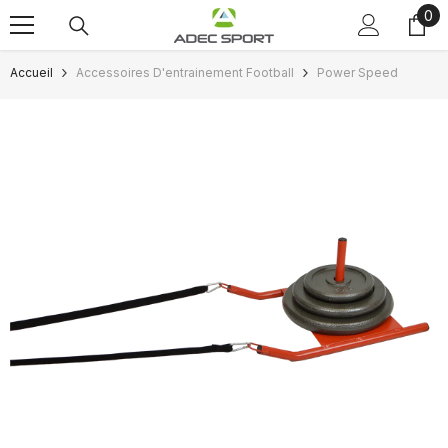
0
0
Passer au contenu
art
Accueil
Accessoires D'entrainement Football
Power Speed