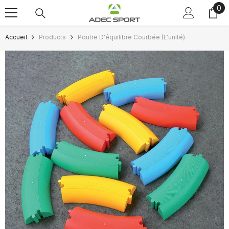
0
0
Passer au contenu
art
Accueil
Products
Poutre D'équilibre Courbée (L'unité)