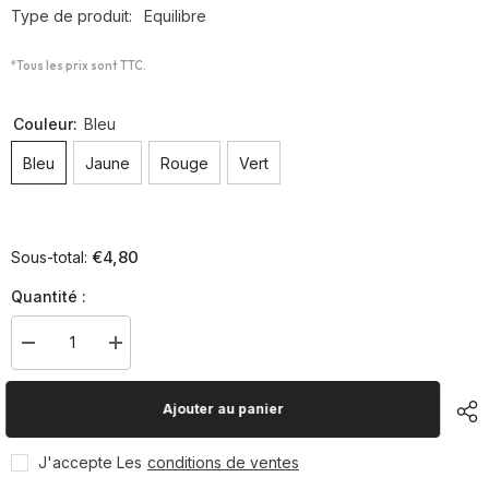
Type de produit:
Equilibre
*Tous les prix sont TTC.
Couleur:
Bleu
Bleu
Jaune
Rouge
Vert
€4,80
Sous-total:
Quantité :
Diminuer
Augmenter
la
la
quantité
quantité
pour
pour
Ajouter au panier
Poutre
Poutre
d&#39;équilibre
d&#39;équilibre
courbée
courbée
J'accepte Les
conditions de ventes
(L&#39;unité)
(L&#39;unité)