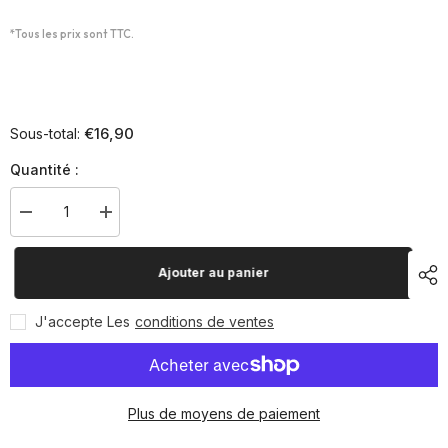
*Tous les prix sont TTC.
€16,90
Sous-total:
Quantité :
Diminuer
Augmenter
la
la
quantité
quantité
pour
pour
Ajouter au panier
Poignée
Poignée
de
de
départ
départ
J'accepte Les
conditions de ventes
avec
avec
fil
fil
15M
15M
pour
pour
DT8000
DT8000
Plus de moyens de paiement