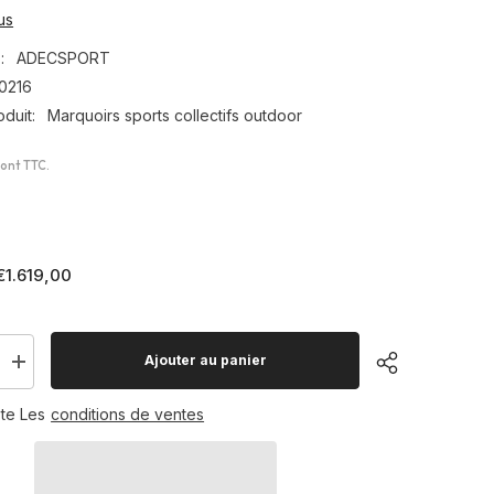
us
:
ADECSPORT
0216
duit:
Marquoirs sports collectifs outdoor
sont TTC.
€1.619,00
Ajouter au panier
Augmenter
la
quantité
te Les
conditions de ventes
pour
Panneau
ichage
d&#39;affichage
DERBY
19