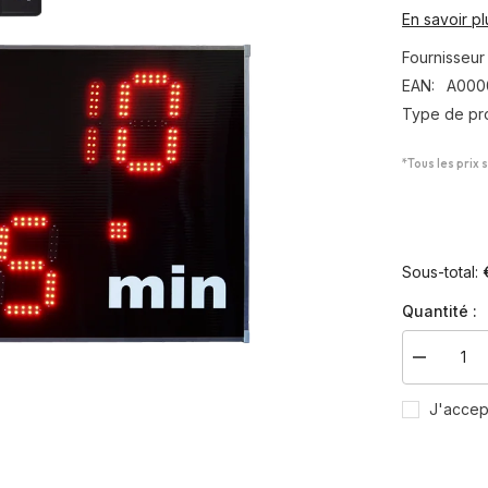
En savoir pl
Fournisseur 
EAN:
A000
Type de pro
*Tous les prix 
Sous-total:
Quantité :
Diminuer
la
quantité
J'accep
pour
Panneau
d&#39;aff
DERBY
19