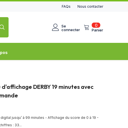
FAQs
Nous contacter
0
0
Se
article
connecter
Panier
opos
 d'affichage DERBY 19 minutes avec
mmande
igital jusqu’ à 99 minutes - Affichage du score de 0 à 19 -
iffres : 33...