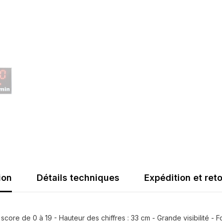
minutes
avec
télécomm
ion
Détails techniques
Expédition et ret
core de 0 à 19 - Hauteur des chiffres : 33 cm - Grande visibilité - F