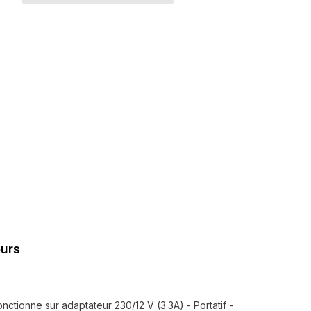
minutes
avec
Partager
ande
télécommande
ours
onctionne sur adaptateur 230/12 V (3.3A) - Portatif -