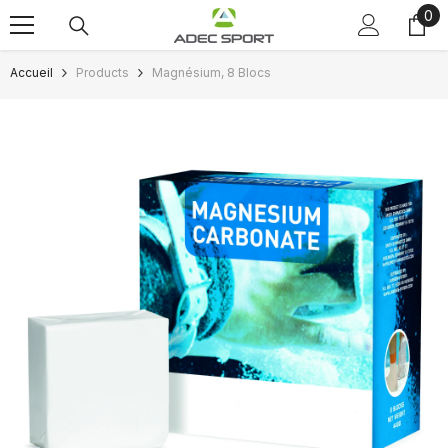
0
0
Passer au contenu
art
Accueil
Products
Magnésium, 8 Blocs