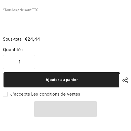
*Tous les prix sont TTC.
€24,44
Sous-total:
Quantité :
Diminuer
Augmenter
la
la
quantité
quantité
pour
pour
Ajouter au panier
Magnésium,
Magnésium,
8
8
blocs
blocs
J'accepte Les
conditions de ventes