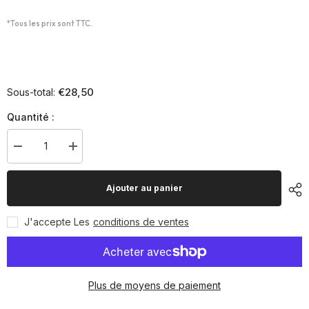
*Tous les prix sont TTC.
€28,50
Sous-total:
Quantité :
Diminuer
Augmenter
la
la
quantité
quantité
pour
pour
Ajouter au panier
Lot
Lot
de
de
12
12
J'accepte Les
conditions de ventes
palets
palets
Plus de moyens de paiement