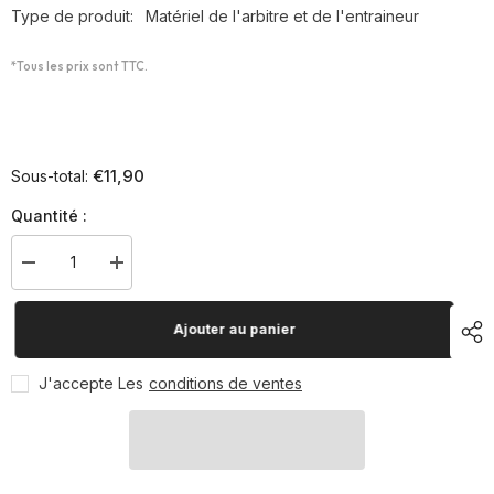
Type de produit:
Matériel de l'arbitre et de l'entraineur
*Tous les prix sont TTC.
€11,90
Sous-total:
Quantité :
Diminuer
Augmenter
la
la
quantité
quantité
pour
pour
Ajouter au panier
Le
Le
lot
lot
de
de
J'accepte Les
conditions de ventes
5
5
supports/affiches
supports/affiches