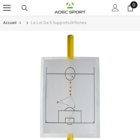
0
0
Passer au contenu
art
Accueil
Le Lot De 5 Supports/affiches