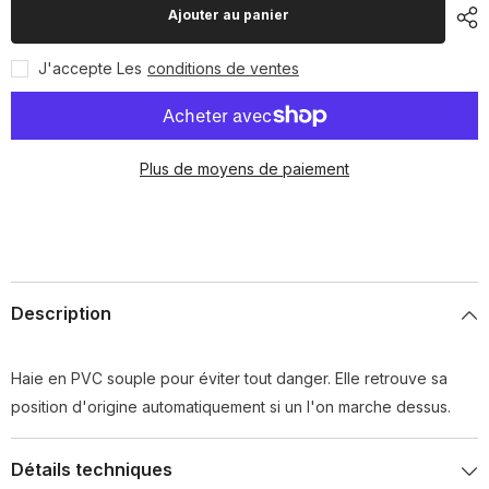
pour
pour
Ajouter au panier
Haie
Haie
souple
souple
J'accepte Les
conditions de ventes
Plus de moyens de paiement
Description
Haie en PVC souple pour éviter tout danger. Elle retrouve sa
position d'origine automatiquement si un l'on marche dessus.
Détails techniques