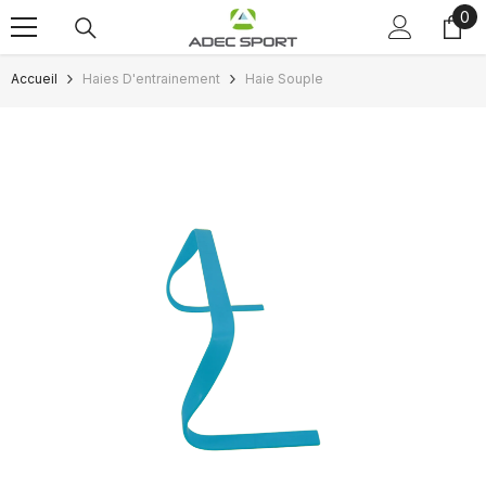
0
0
Passer au contenu
art
Accueil
Haies D'entrainement
Haie Souple