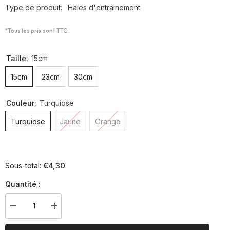
Type de produit:
Haies d'entrainement
*Tous les prix sont TTC.
Taille:
15cm
15cm
23cm
30cm
Couleur:
Turquiose
Turquiose
Jaune
Orange
€4,30
Sous-total:
Quantité :
Diminuer
Augmenter
la
la
quantité
quantité