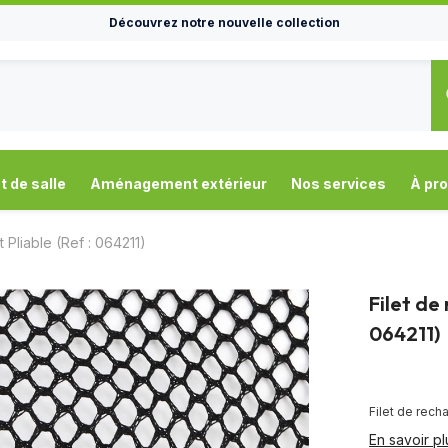
Découvrez notre nouvelle collection
de salle
Aménagement extérieur
Nos services
À pr
 Pliable (ref : 064211)
Filet de
064211)
Filet de recha
En savoir pl