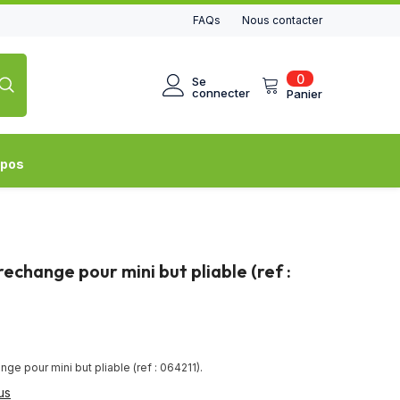
FAQs
Nous contacter
0
0
Se
article
connecter
Panier
opos
 rechange pour mini but pliable (ref :
nge pour mini but pliable (ref : 064211).
us