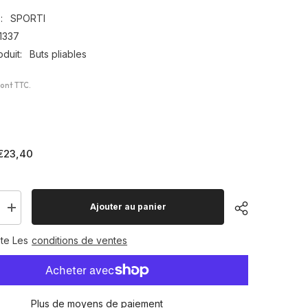
:
SPORTI
1337
duit:
Buts pliables
sont TTC.
€23,40
Ajouter au panier
Augmenter
la
quantité
te Les
conditions de ventes
pour
Filet
de
rechange
pour
mini
Plus de moyens de paiement