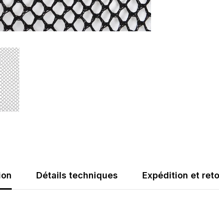
but
pliable
(ref
:
064211)
ion
Détails techniques
Expédition et ret