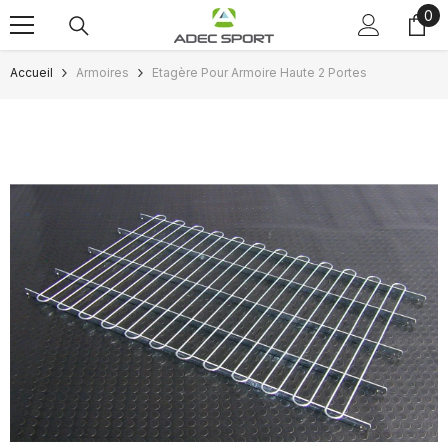
0
0
Passer au contenu
art
Accueil
Armoires
Etagère Pour Armoire Haute 2 Portes