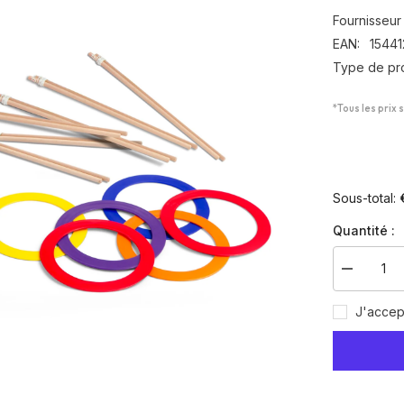
Fournisseur 
EAN:
15441
Type de pro
*Tous les prix 
Sous-total:
Quantité :
Diminuer
la
quantité
J'accep
pour
Ensemble
de
jonglage