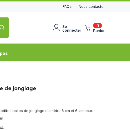
FAQs
Nous contacter
0
0
Se
article
connecter
Panier
opos
e de jonglage
 petites balles de jonglage diamètre 6 cm et 6 anneaux
cm
us