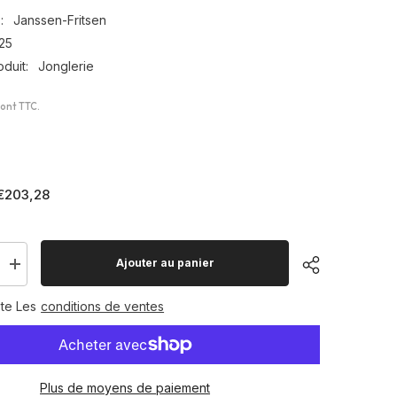
:
Janssen-Fritsen
25
duit:
Jonglerie
sont TTC.
€203,28
Ajouter au panier
Augmenter
la
quantité
te Les
conditions de ventes
pour
Ensemble
de
jonglage
Plus de moyens de paiement