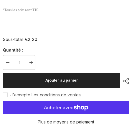
*Tous les prix sont TTC.
€2,20
Sous-total:
Quantité :
Diminuer
Augmenter
la
la
quantité
quantité
pour
pour
Ajouter au panier
Elastique
Elastique
3m
3m
J'accepte Les
conditions de ventes
Plus de moyens de paiement