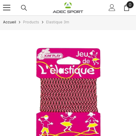
0
0
Passer au contenu
art
Accueil
Products
Elastique 3m