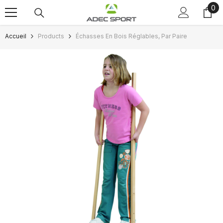
0
0
Passer au contenu
art
Accueil
Products
Échasses En Bois Réglables, Par Paire