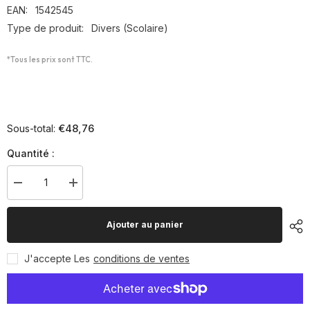
EAN:
1542545
Type de produit:
Divers (Scolaire)
*Tous les prix sont TTC.
€48,76
Sous-total:
Quantité :
Diminuer
Augmenter
la
la
quantité
quantité
pour
pour
Ajouter au panier
Échasses
Échasses
en
en
bois
bois
J'accepte Les
conditions de ventes
réglables,
réglables,
par
par
paire
paire