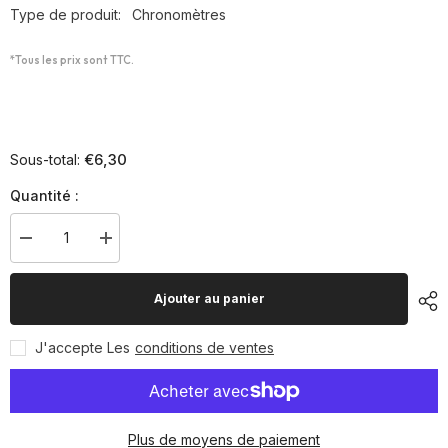
Type de produit:
Chronomètres
*Tous les prix sont TTC.
€6,30
Sous-total:
Quantité :
Diminuer
Augmenter
la
la
quantité
quantité
pour
pour
Ajouter au panier
Chronomètre
Chronomètre
SCO
SCO
6
6
J'accepte Les
conditions de ventes
digits
digits
et
et
temps
temps
split
split
Plus de moyens de paiement