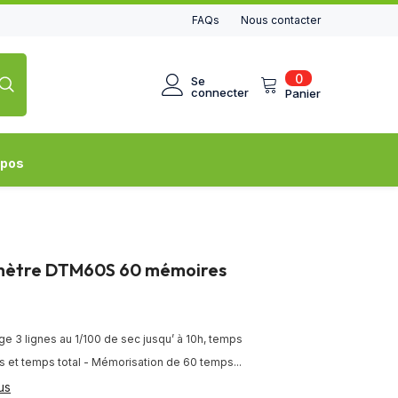
FAQs
Nous contacter
0
0
Se
article
connecter
Panier
opos
ètre DTM60S 60 mémoires
 3 lignes au 1/100 de sec jusqu’ à 10h, temps
s et temps total - Mémorisation de 60 temps...
us