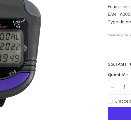
Fournisseur 
EAN:
A000
Type de pro
*Tous les prix 
Sous-total:
Quantité :
Diminuer
la
quantité
J'accep
pour
Chronomè
DTM60S
60
mémoires