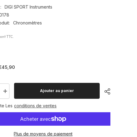
:
DIGI SPORT Instruments
0178
duit:
Chronomètres
sont TTC.
€45,90
Ajouter au panier
Augmenter
la
quantité
te Les
conditions de ventes
pour
tre
Chronomètre
DTM60S
60
mémoires
Plus de moyens de paiement