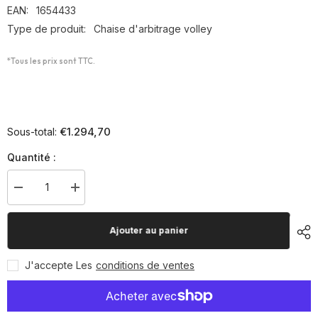
EAN:
1654433
Type de produit:
Chaise d'arbitrage volley
*Tous les prix sont TTC.
€1.294,70
Sous-total:
Quantité :
Diminuer
Augmenter
la
la
quantité
quantité
pour
pour
Ajouter au panier
Chaise
Chaise
d&#39;arbitre
d&#39;arbitre
J'accepte Les
conditions de ventes