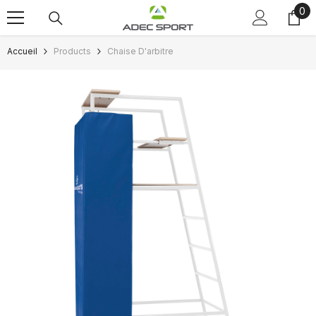
0
0
Passer au contenu
art
Accueil
Products
Chaise D'arbitre