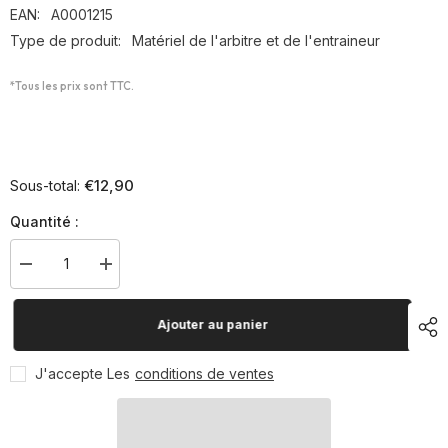
EAN:
A0001215
Type de produit:
Matériel de l'arbitre et de l'entraineur
*Tous les prix sont TTC.
€12,90
Sous-total:
Quantité :
Diminuer
Augmenter
la
la
quantité
quantité
pour
pour
Ajouter au panier
Carnet
Carnet
coach
coach
à
à
J'accepte Les
conditions de ventes
spirales
spirales
basketball
basketball
A4
A4