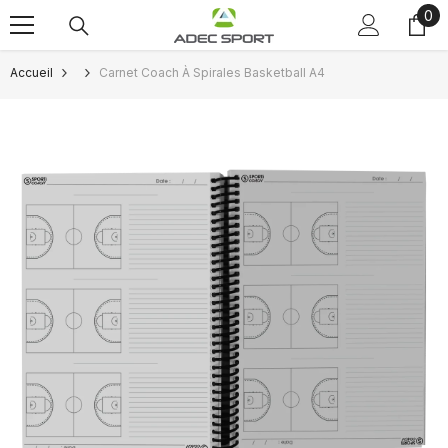
0
0
Passer au contenu
art
Accueil
Carnet Coach À Spirales Basketball A4