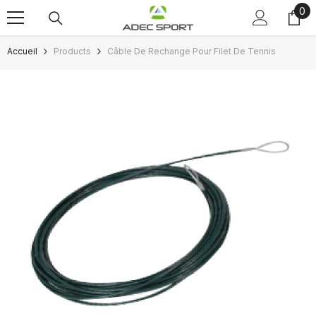
0
0
Passer au contenu
art
Accueil
Products
Câble De Rechange Pour Filet De Tennis