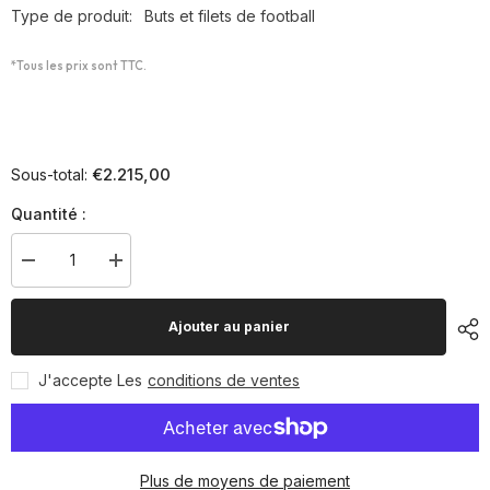
Type de produit:
Buts et filets de football
*Tous les prix sont TTC.
€2.215,00
Sous-total:
Quantité :
Diminuer
Augmenter
la
la
quantité
quantité
pour
pour
Ajouter au panier
But
But
à
à
8
8
J'accepte Les
conditions de ventes
transportable
transportable
alu
alu
(L&#39;unité)
(L&#39;unité)
Plus de moyens de paiement