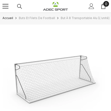
0
0
Passer au contenu
art
Accueil
Buts Et Filets De Football
But À 8 Transportable Alu (L'unité)