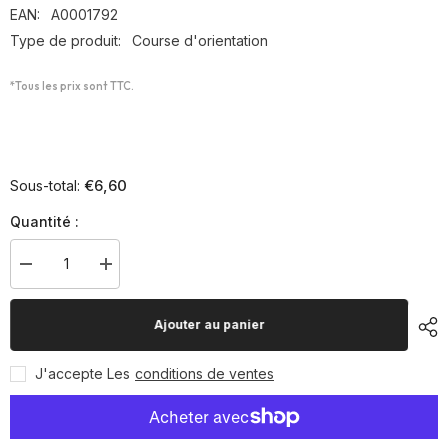
EAN:
A0001792
Type de produit:
Course d'orientation
*Tous les prix sont TTC.
€6,60
Sous-total:
Quantité :
Diminuer
Augmenter
la
la
quantité
quantité
pour
pour
Ajouter au panier
Boussole
Boussole
éco
éco
J'accepte Les
conditions de ventes