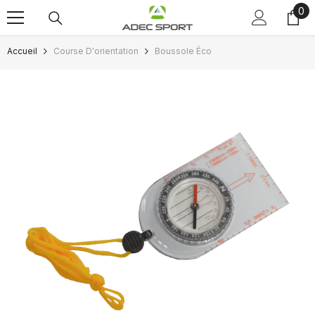
0
0
Passer au contenu
art
Accueil
Course D'orientation
Boussole Éco