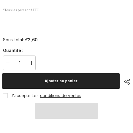
*Tous les prix sont TTC.
€3,60
Sous-total:
Quantité :
Diminuer
Augmenter
la
la
quantité
quantité
pour
pour
Ajouter au panier
Bouchons
Bouchons
oreilles
oreilles
J'accepte Les
conditions de ventes