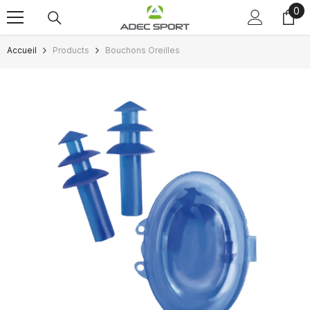
0
0
Passer au contenu
art
Accueil
Products
Bouchons Oreilles