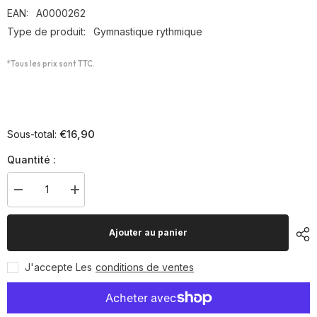
EAN:
A0000262
Type de produit:
Gymnastique rythmique
*Tous les prix sont TTC.
€16,90
Sous-total:
Quantité :
Diminuer
Augmenter
la
la
quantité
quantité
pour
pour
Ajouter au panier
Boite
Boite
de
de
8
8
J'accepte Les
conditions de ventes
blocs
blocs
de
de
56gr
56gr
de
de