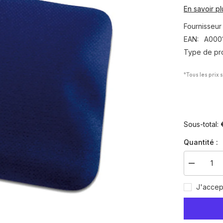
En savoir pl
Fournisseur 
EAN:
A000
Type de pro
*Tous les prix 
Sous-total:
Quantité :
Diminuer
la
quantité
J'accep
pour
Boite
de
6
compress