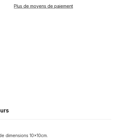
es
réutilisables
Plus de moyens de paiement
id
Chaud/Froid
Partager
10x10cm
ours
s de dimensions 10x10cm.