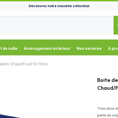
Découvrez notre nouvelle collection
de salle
Aménagement extérieur
Nos services
À pr
sables Chaud/Froid 10x10cm
Boite de
Chaud/F
Tissu doux et
partie du corp