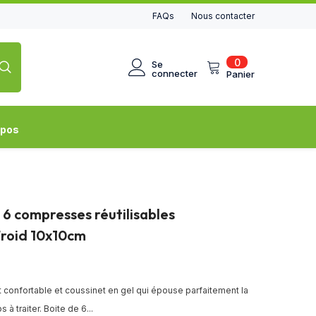
FAQs
Nous contacter
0
0
Se
article
connecter
Panier
opos
 6 compresses réutilisables
roid 10x10cm
 confortable et coussinet en gel qui épouse parfaitement la
s à traiter. Boite de 6...