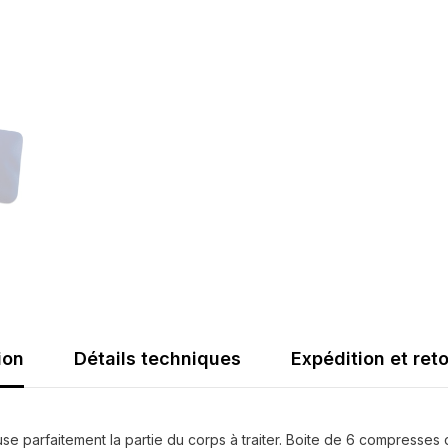
réutilisabl
Chaud/Fro
10x10cm
ion
Détails techniques
Expédition et ret
use parfaitement la partie du corps à traiter. Boite de 6 compresse