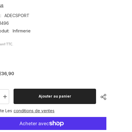
us
:
ADECSPORT
1496
duit:
Infirmerie
sont TTC.
€36,90
Ajouter au panier
Augmenter
la
quantité
te Les
conditions de ventes
pour
Boite
de
6
es
compresses