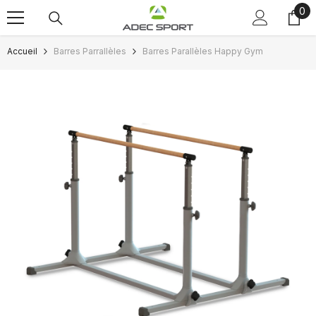
0
0
Passer au contenu
art
Accueil
Barres Parrallèles
Barres Parallèles Happy Gym