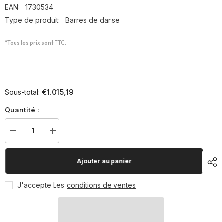
EAN:
1730534
Type de produit:
Barres de danse
*Tous les prix sont TTC.
€1.015,19
Sous-total:
Quantité :
Diminuer
Augmenter
la
la
quantité
quantité
pour
pour
Ajouter au panier
Barres
Barres
de
de
danse
danse
J'accepte Les
conditions de ventes
mobiles,
mobiles,
4
4
m
m