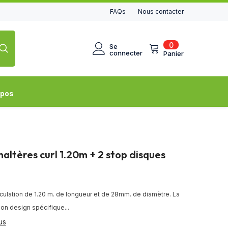
FAQs
Nous contacter
0
0
Se
article
connecter
Panier
opos
haltères curl 1.20m + 2 stop disques
culation de 1.20 m. de longueur et de 28mm. de diamètre. La
 son design spécifique...
us