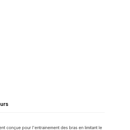
2
Partager
stop
disques
ours
nt conçue pour l'entrainement des bras en limitant le