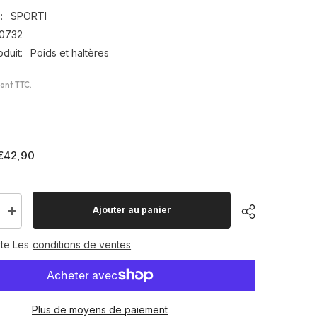
:
SPORTI
0732
duit:
Poids et haltères
sont TTC.
€42,90
Ajouter au panier
Augmenter
la
quantité
te Les
conditions de ventes
pour
Barre
tères
d&#39;haltères
curl
1.20m
+
Plus de moyens de paiement