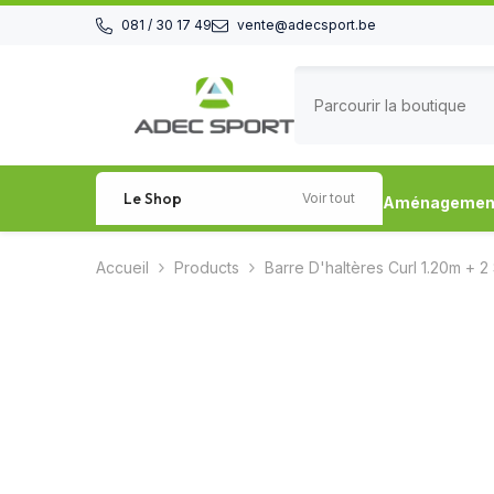
Passer au contenu
081 / 30 17 49
vente@adecsport.be
Le Shop
Voir tout
Aménagement 
Accueil
Products
Barre D'haltères Curl 1.20m + 2