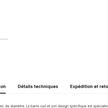
2
stop
disques
ion
Détails techniques
Expédition et ret
. de diamètre. La barre curl et son design spécifique est spécialme