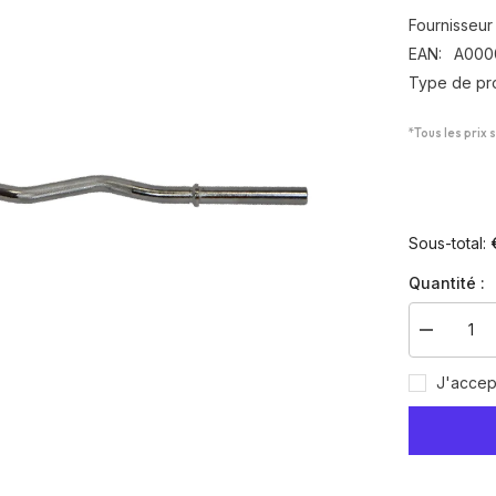
Fournisseur 
EAN:
A000
Type de pro
*Tous les prix 
Sous-total:
Quantité :
Diminuer
la
quantité
J'accep
pour
Barre
d&#39;hal
curl
1.20m
+