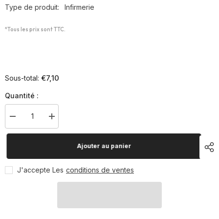
Type de produit:
Infirmerie
*Tous les prix sont TTC.
€7,10
Sous-total:
Quantité :
Diminuer
Augmenter
la
la
quantité
quantité
pour
pour
Ajouter au panier
Bande
Bande
Velpeau
Velpeau
strapp
strapp
J'accepte Les
conditions de ventes
3
3
cm
cm