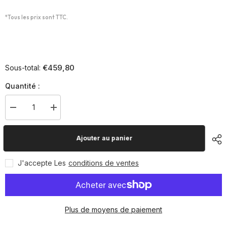
*Tous les prix sont TTC.
€459,80
Sous-total:
Quantité :
Diminuer
Augmenter
la
la
quantité
quantité
pour
pour
Ajouter au panier
Banc
Banc
de
de
gymnastique,
gymnastique,
J'accepte Les
conditions de ventes
280
280
cm,
cm,
ERHARD®
ERHARD®
Sport
Sport
Plus de moyens de paiement