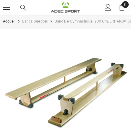
0
0
Passer au contenu
art
Accueil
Bancs Suédois
Banc De Gymnastique, 280 Cm, ERHARD® Sp