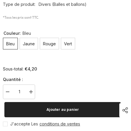
Type de produit:
Divers (Balles et ballons)
*Tous les prix sont TTC.
Couleur:
Bleu
Bleu
Jaune
Rouge
Vert
€4,20
Sous-total:
Quantité :
Diminuer
Augmenter
la
la
quantité
quantité
pour
pour
Ajouter au panier
Ballons
Ballons
ultra-
ultra-
légers
légers
J'accepte Les
conditions de ventes
25cm
25cm