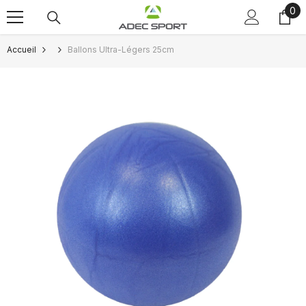
0
0
Passer au contenu
art
Accueil
Ballons Ultra-Légers 25cm