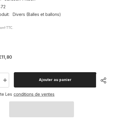
472
duit:
Divers (Balles et ballons)
sont TTC.
€11,80
Ajouter au panier
Augmenter
la
quantité
te Les
conditions de ventes
pour
Ballon
Partager