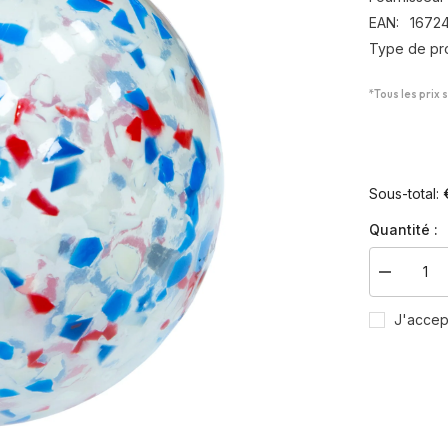
EAN:
1672
Type de pro
*Tous les prix 
Sous-total:
Quantité :
Diminuer
la
quantité
J'accep
pour
Ballon