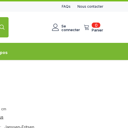
FAQs
Nous contacter
0
0
Se
article
connecter
Panier
opos
8 cm
us
:
Janssen-Fritsen