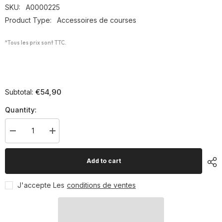
SKU:
A0000225
Product Type:
Accessoires de courses
*Tous les prix sont TTC.
€54,90
Subtotal:
Quantity:
Decrease
Increase
quantity
quantity
for
for
Starting
Starting
Add to cart
block
block
entraînement
entraînement
J'accepte Les
conditions de ventes