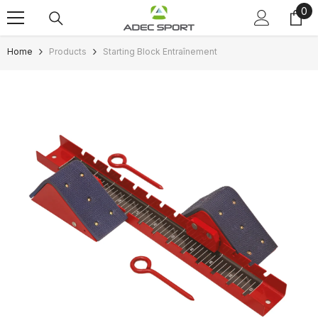
0
0
Skip to content
ite
Home
Products
Starting Block Entraînement