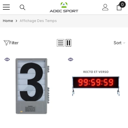
0
0
Skip to content
ite
Home
Affichage Des Temps
Filter
Sort