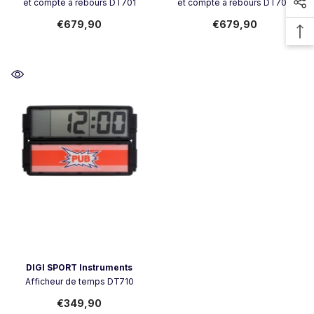
et compte à rebours DT701
et compte à rebours DT700
€679,90
€679,90
Vendor:
DIGI SPORT Instruments
Afficheur de temps DT710
€349,90