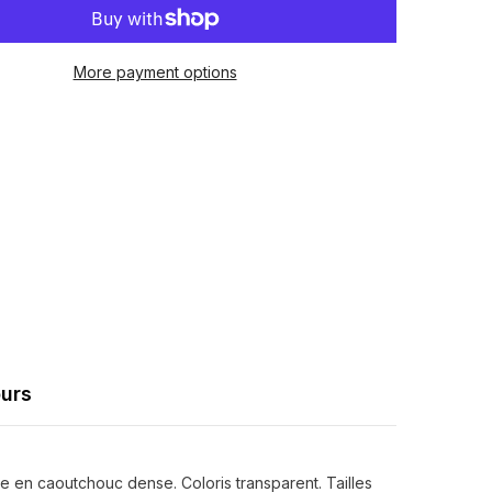
simple
More payment options
Share
ours
re en caoutchouc dense. Coloris transparent. Tailles