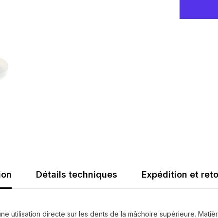
simple
ion
Détails techniques
Expédition et ret
e utilisation directe sur les dents de la mâchoire supérieure. Matiè