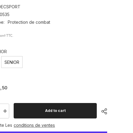
DECSPORT
0535
pe:
Protection de combat
sont TTC.
IOR
SENIOR
,50
Add to cart
Increase
quantity
for
te Les
conditions de ventes
Protège
dents