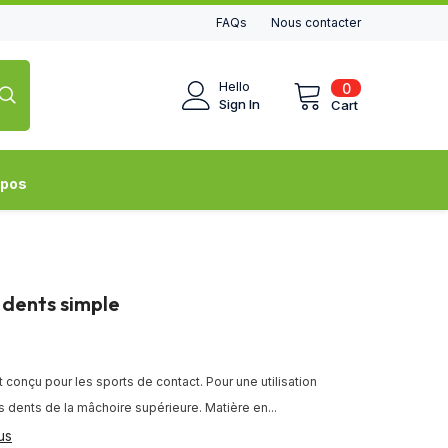
FAQs
Nous contacter
0
Hello
0
items
Sign In
Cart
opos
 dents simple
conçu pour les sports de contact. Pour une utilisation
es dents de la mâchoire supérieure. Matière en...
us