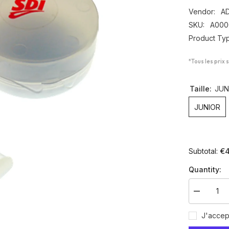
Vendor:
A
SKU:
A000
Product Ty
*Tous les prix 
Taille:
JUN
JUNIOR
€4
Subtotal:
Quantity:
Decrease
quantity
for
J'accep
Protège
dents