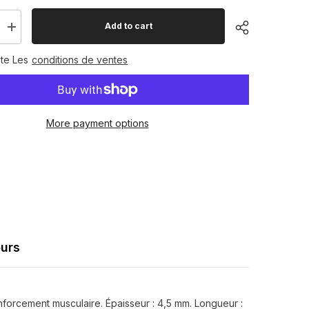
Add to cart
Increase
quantity
for
te Les
conditions de ventes
Power
Band
bande
élastique
de
e
résistance
More payment options
Share
ours
enforcement musculaire. Épaisseur : 4,5 mm. Longueur :