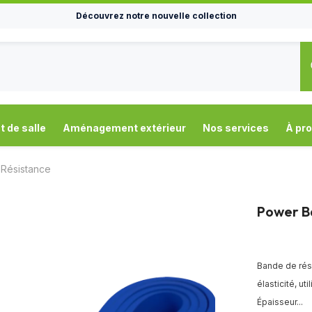
Découvrez notre nouvelle collection
de salle
Aménagement extérieur
Nos services
À pr
 Résistance
Power B
Bande de rés
élasticité, u
Épaisseur...