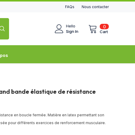
FAQs
Nous contacter
0
Hello
0
items
Sign In
Cart
opos
and bande élastique de résistance
istance en boucle fermée. Matière en latex permettant son
tilisée pour différents exercices de renforcement musculaire.