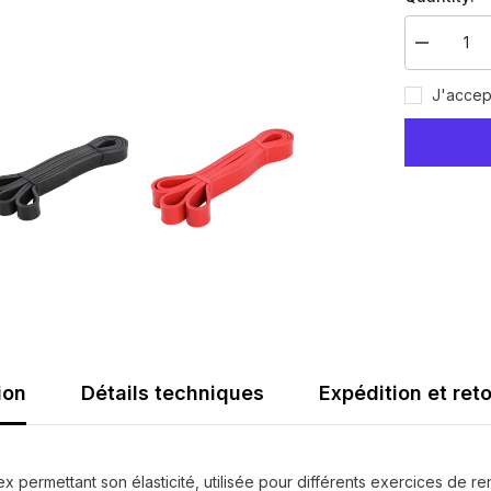
Decrease
quantity
for
J'accep
Power
Band
bande
élastique
de
résistanc
ion
Détails techniques
Expédition et ret
 permettant son élasticité, utilisée pour différents exercices de r