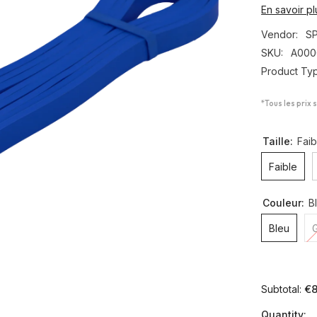
En savoir pl
Vendor:
S
SKU:
A000
Product Ty
*Tous les prix 
Taille:
Faib
Faible
Couleur:
B
Bleu
G
€8
Subtotal:
Quantity: