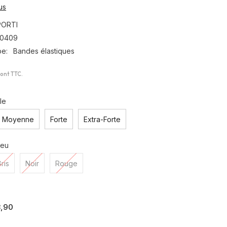
us
PORTI
0409
pe:
Bandes élastiques
sont TTC.
le
Moyenne
Forte
Extra-Forte
leu
ris
Noir
Rouge
,90